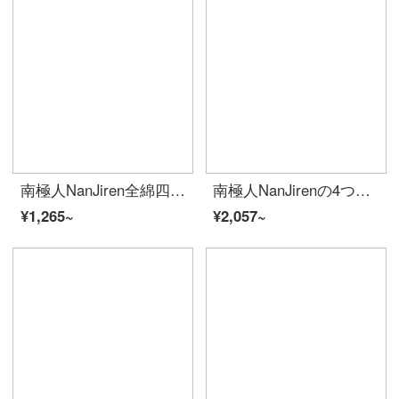
南極人NanJiren全綿四点セットダブル1.5/1.8メートルベッド用品4布団カバー200*230 cmベッドシーツ枕カバー水のようです。
南極人NanJirenの4つのセットの綿の綿の綿のサテンの結婚祝いセット新婚大紅の純綿のシーツ布団カバーの枕カバーの1.5メートルのベッドの200*230 cm
¥1,265~
¥2,057~