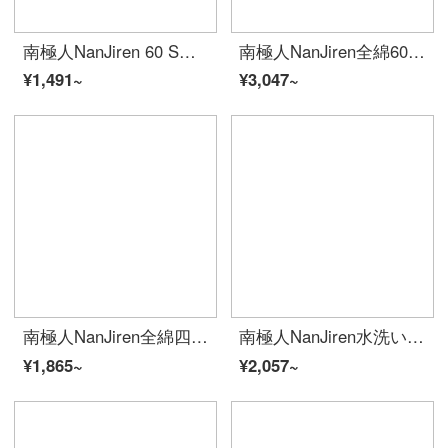
南極人NanJiren 60 S本の長い綿綿綿の4点セットの綿刺繍の純色シンプルセットベッド用品結婚祝い100%純綿布団カバーシーツ枕カバー1.5/1.8メートルベッド
南極人NanJiren全綿60本の綿花の綿の綿の刺繍四点セット220*240 cm寝具結婚祝い1.8/2 m純綿布団カバーシーツ枕カバー
¥1,491~
¥3,047~
南極人NanJiren全綿四点セット純綿シンプル刺繍ベッドセットダブルベッド布団セット200*230 cmシーツ枕カバー1.5/1.8メートルベッド
南極人NanJiren水洗い綿四点セット綿日本式ホテル寝具純綿布団カバー200*230 cmシーツ枕カバー1.5 m/1.8 mベッド
¥1,865~
¥2,057~