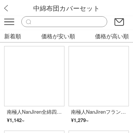
中綿布団カバーセット
クラウド生活
新着順
価格が安い順
価格が高い順
南極人NanJiren全綿四点セット北欧風シンプル刺繍ベッド用品ダブルベッド布団セット200*230 cmシーツ枕カバー1.5/1.8メートルベッド
南極人NanJirenフランネル四点セット秋冬厚いサンゴ礁保温ベッド用品1.5/1.8メートルベッドシーツ枕カバー
¥1,142~
¥1,279~