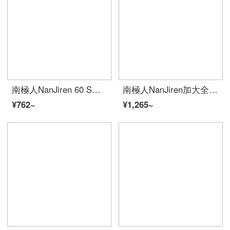
南極人NanJiren 60 S本の長い綿花の刺繍布団カバー200*230 cmの綿布団用品綿100%カバー
南極人NanJiren加大全綿四点セット簡単純綿寝具ダブル布団セット220*240 cmシーツ枕カバー1.8/2 mベッド
¥762~
¥1,265~