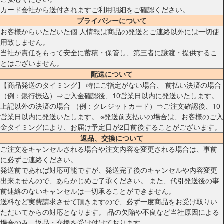
カード会社から送付されますご利用明細をご確認ください。
プライバシーについて
お客様からいただいた個 人情報は商品の発送とご連絡以外には一切使
用致しません。
当社が責任をもって安全に蓄積・保管し、第三者に譲渡・提供するこ
とはございません。
配送について
【商品発送のタイミング】 特にご指定がない場合、 前払い決済の場合
（例：銀行振込）⇒ご入金確認後、10営業日以内に発送いたします。
上記以外の決済の場合 （例：クレジットカード）⇒ご注文確認後、10
営業日以内に発送いたします。 ※発送前支払いの場合は、お客様のご入
金タイミングにより、お届け予定日が2日前後することがございます。
返品、交換について
ご注文をキャンセルされる場合や注文内容を変更される場合は、事前
に必ずご連絡ください。
発送前であれば対応可能ですが、発送完了後のキャンセルや内容変更
出来ませんので、あらかじめご了承ください。 また、代引発送後の事
前連絡のないキャンセルは一切承ることができません。
送料など実費請求させて頂きますので、必ず一度商品をお受け取りい
ただいてからの対応となります。 品の欠陥や不良など当社原因による
場合のみ、返品・交換を受け付けております。