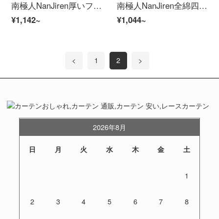
南極人NanJiren厚いフランネルの四点セット冬の保温両面サンゴのビロード水晶のパイナップルの寝具1.5/1.8メートルのベッドのシーツの枕カバー
南極人NanJiren全綿四点セットシンプルな寝具ダブル布団カバー200*230 cmシーツ枕カバー1.5/1.8メートルベッド雅格
¥1,142~
¥1,044~
<
1
2
>
2026年8月
日
月
火
水
木
金
土
1
2
3
4
5
6
7
8