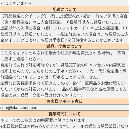
とはございません。
配送について
【商品発送のタイミング】 特にご指定がない場合、 前払い決済の場合
（例：銀行振込）⇒ご入金確認後、10営業日以内に発送いたします。
上記以外の決済の場合 （例：クレジットカード）⇒ご注文確認後、10
営業日以内に発送いたします。 ※発送前支払いの場合は、お客様のご入
金タイミングにより、お届け予定日が2日前後することがございます。
返品、交換について
ご注文をキャンセルされる場合や注文内容を変更される場合は、事前
に必ずご連絡ください。
発送前であれば対応可能ですが、発送完了後のキャンセルや内容変更
出来ませんので、あらかじめご了承ください。 また、代引発送後の事
前連絡のないキャンセルは一切承ることができません。
送料など実費請求させて頂きますので、必ず一度商品をお受け取りい
ただいてからの対応となります。 品の欠陥や不良など当社原因による
場合のみ、返品・交換を受け付けております。
お客様サポート窓口
seo@inkanshop.com
営業時間について
ネットでのご注文は24時間受け付けております。
※土日祝祭日はお休みをいただきます。 メールの返信は翌営業日となり