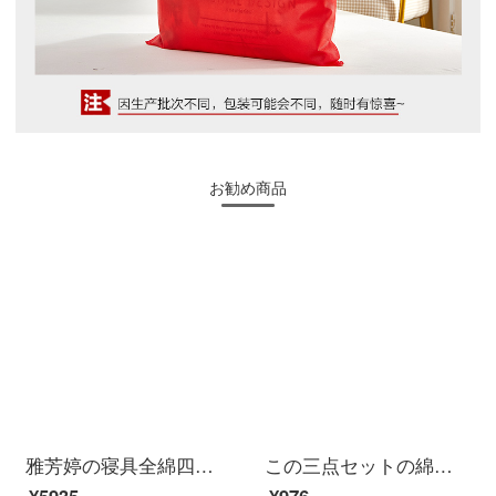
お勧め商品
雅芳婷の寝具全綿四点セットのピンクの少女の紐付け布団カバー綿の純綿布団カバーの可愛いシーツのダブル1.8 mベッド笠p 7909ベッドの笠セット（四枚）1.5メートル（5フィート）のベッド
この三点セットの綿シンプルな格子シーツ布団カバー学生寮0.9 mベッド漫画プリントストライプの純綿布団カバー3点セットのシングル1.2 mベッド用品のセットは全部青いチェックの三点セットの0.9 mベッド【布団カバー＋シーツ＋枕カバー】