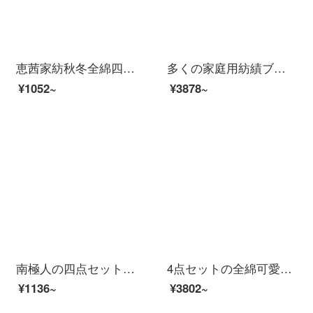
恵茜家紡秋冬全綿四点セットベッド用品四セット純綿斜紋四点セット全綿ベッド用品セット全綿三点セット学生寮布団カバーベッド付き甘美女子供1.8 mベッド適用（2*2.3 m布団カバー）四点セット
多くの家庭用紡績ブラウン熊連名アニメ四点セットの純綿ベッドシーツが好きです。可愛い日に1.5 mベッドがセットされています。
¥1052~
¥3878~
南極人の四点セットの純綿を厚くした全綿のデニムベッド笠4点セットの全綿漫画シーツ布団カバー学生セット【快適全綿】半日城光シーツモデル1.5 mベッド四点セット（布団カバー180*220 cm）
4点セットの全綿可愛い女の子のシーツカバー純綿の寝具萌えキュン【シーツのスタイル】1.5-1.8 mベッドの4点セット
¥1136~
¥3802~