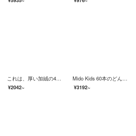
¥5935~
¥976~
これは、厚い加絨の4点セットの高重量レースのミルキーの冬のシーツにサンゴの絨毯の寝具をセットしたフランネルの少女風セットの1.5/1.8メートルダブルベッドの多彩な格-ピンクの2.0メートルベッド/シーツの4点セット/布団カバーの220*240 cm
Mido Kids 60本のどんすの長い綿の4点セット1.2メートルの子供3点セットのベッドの笠の項の全綿のピンクのヒョウの1.5 mベッドの笠の金（4点セット）
¥2042~
¥3192~