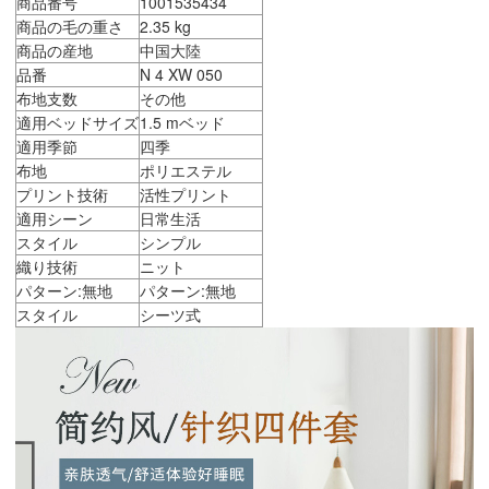
商品番号
1001535434
商品の毛の重さ
2.35 kg
商品の産地
中国大陸
品番
N 4 XW 050
布地支数
その他
適用ベッドサイズ
1.5 mベッド
適用季節
四季
布地
ポリエステル
プリント技術
活性プリント
適用シーン
日常生活
スタイル
シンプル
織り技術
ニット
パターン:無地
パターン:無地
スタイル
シーツ式