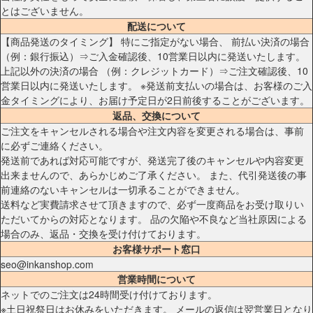
とはございません。
配送について
【商品発送のタイミング】 特にご指定がない場合、 前払い決済の場合
（例：銀行振込）⇒ご入金確認後、10営業日以内に発送いたします。
上記以外の決済の場合 （例：クレジットカード）⇒ご注文確認後、10
営業日以内に発送いたします。 ※発送前支払いの場合は、お客様のご入
金タイミングにより、お届け予定日が2日前後することがございます。
返品、交換について
ご注文をキャンセルされる場合や注文内容を変更される場合は、事前
に必ずご連絡ください。
発送前であれば対応可能ですが、発送完了後のキャンセルや内容変更
出来ませんので、あらかじめご了承ください。 また、代引発送後の事
前連絡のないキャンセルは一切承ることができません。
送料など実費請求させて頂きますので、必ず一度商品をお受け取りい
ただいてからの対応となります。 品の欠陥や不良など当社原因による
場合のみ、返品・交換を受け付けております。
お客様サポート窓口
seo@inkanshop.com
営業時間について
ネットでのご注文は24時間受け付けております。
※土日祝祭日はお休みをいただきます。 メールの返信は翌営業日となり