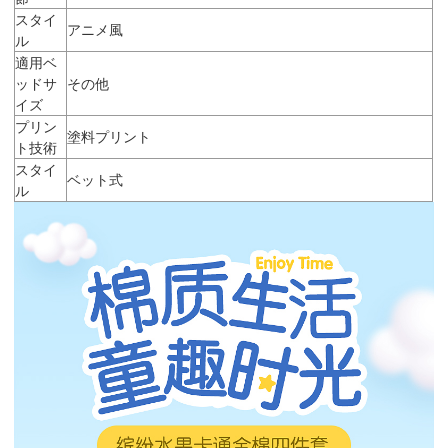
スタイ
アニメ風
ル
適用ベ
ッドサ
その他
イズ
プリン
塗料プリント
ト技術
スタイ
ベット式
ル