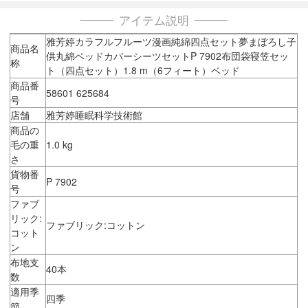
アイテム説明
雅芳婷カラフルフルーツ漫画純綿四点セット夢まぼろし子
商品名
供丸綿ベッドカバーシーツセットP 7902布団袋寝笠セッ
称
ト（四点セット）1.8 m（6フィート）ベッド
商品番
58601 625684
号
店舗
雅芳婷睡眠科学技術館
商品の
毛の重
1.0 kg
さ
貨物番
P 7902
号
ファブ
リック:
ファブリック:コットン
コット
ン
布地支
40本
数
適用季
四季
節