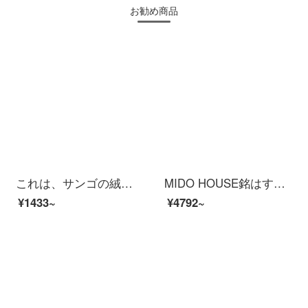
お勧め商品
これは、サンゴの絨毯の4点セットの研磨布団カバーが厚い保温シーツフランネルの寝具綿加絨布団カバーが冬季1.2メートルの3点セット1.8メートルのベッド笠4点セットのグリーンブール1.8メートルのベッド/シーツの4点セット【布団カバー200*230 CM】
MIDO HOUSE銘はすべて家庭と秋冬の新品120本の綿毛の綿のホテルの刺繍の寝具の4点セットの胡桃の粉の1.5/1.8 mベッドのシーツのタイプの4点セットです。
¥1433~
¥4792~