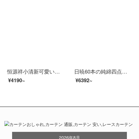
恒源祥小清新可愛い漫画子供四点セット純綿の女の子ins風のベッド用品少女可愛いイチゴアイス布団カバー水緑のシーツの四点セット1.8 m(6フィート)ベッド
日暁60本の純綿四点セット100綿可愛いアニメ立体うさぎステッチシーツ布団カバーベッド用品4小兔-黄2.0 m(6.6フィート)ベッド
¥4190~
¥6392~
2026年8月