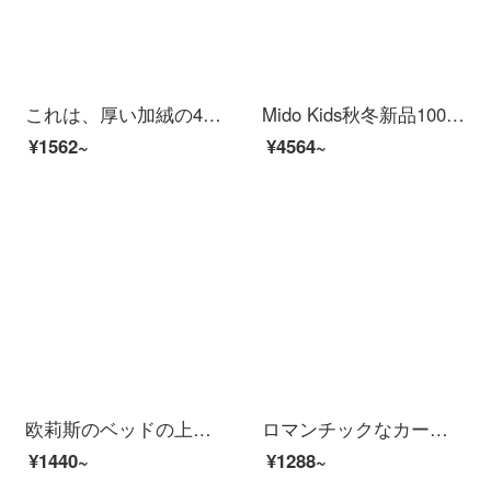
これは、厚い加絨の4点セットの高克重ミルク絨冬のシーツにサンゴの絨毯の寝具がセットされているフランネルネットの赤いアニメ風のセットです。1.5/1.8メートルダブルベッドのエミニー1.5 mベッド/ベッドのシーツの4点セット/布団カバー200*230 cm
Mido Kids秋冬新品100本のすり毛プリント四点セット全綿純綿子供三点セット-醜萌猫犬醜萌猫犬犬犬1.5/1.8 mシーツモデル(四点セット)
¥1562~
¥4564~
欧莉斯のベッドの上で4つのセットの純綿の小さい清新なシーツは全綿の4つのセットの王女の風の寝具の秋の童話の1.5/1.8 Mベッドをかぶせます（200*230 CMに適して芯になります）
ロマンチックなカーニのベッドの上の用品の漫画のシーツのカバーの3/4件のセットの男の子の恐竜のウルトラマンのドラえもんの王女の子供の寮のスイートはかわいくて、4つのセット/布団のカバーの1.8*2.2メートルのシーツの2.45*2.3メートル
¥1440~
¥1288~