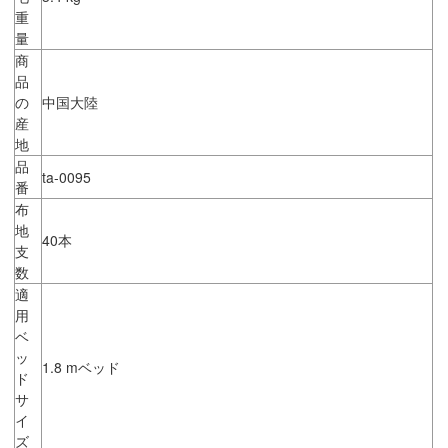
重
量
商
品
の
中国大陸
産
地
品
ta-0095
番
布
地
40本
支
数
適
用
ベ
ッ
1.8 mベッド
ド
サ
イ
ズ