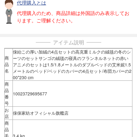
代理購入とは
代理購入のため、商品詳細は外国語のみ表示してお
ります。ご理解ください。
アイテム説明
倈紿この厚い加絨の4点セットの高克重ミルクの絨毯の冬のシ
商
ーツのセットサンゴの絨毯の寝具のフランネルネットの赤い
品
アニメのセットは1.5/1.8メートルのダブルベッドの艾米妮1.5
名
メートルのベッド/ベッドのカバーの4点セット/布団カバーの2
00*230 cm
商
品
10023729695677
番
号
お
倈倈家紡オフィシャル旗艦店
店
商
品
毛
3.4 kg