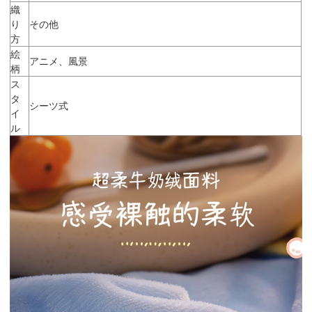
織
り
その他
方
絵
アニメ、風景
柄
ス
タ
シーツ式
イ
ル