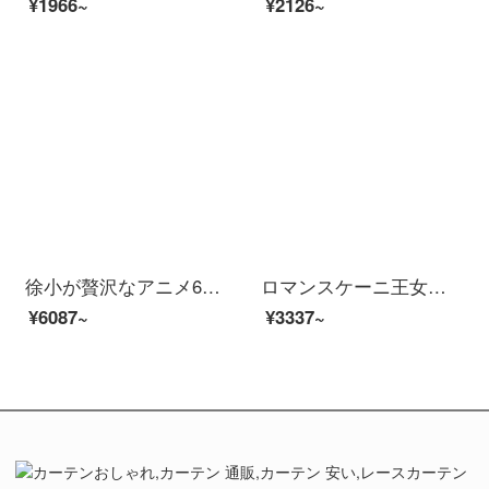
¥1966~
¥2126~
徐小が贅沢なアニメ60本の長い綿の4点セットの少女の心が可愛いピンクの綿布団カバー子供用シーツシーツシーツ布団布団布団セットのベッド用品のボビーウサギ粉1.5 mシーツの4点セット（布団カバー200*230）
ロマンスケーニ王女風刺繍綿四点セットins少女子供用ベッド用品三点セット可愛いキャラクター布団カバーお姫様シーツモデル1.5-1.8 m布団カバー200*230ベッド四点セット
¥6087~
¥3337~