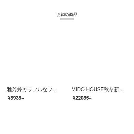
お勧め商品
雅芳婷カラフルなフルーツ漫画純綿四点セット夢まぼろしの子供全綿のベッドカバーカバーシーツセットP 7902布団袋寝笠セット(四点セット)1.8 m(6フィート)ベッド
MIDO HOUSE秋冬新品160本の馬と綿四点セットの純色高級糸滑り裸寝床用品シャンパン金1.8 mベッドカバー四点セット
¥5935~
¥22085~