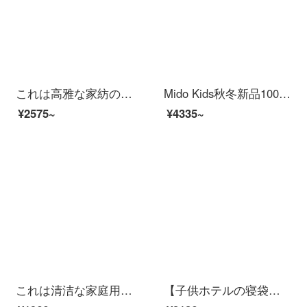
これは高雅な家紡の綿四点セットの純綿水洗い綿刺繍春夏用シーツです。韓国版の王女風ベッド用品1.8メートルベッドセット4点セットのイチゴ粉1.5 mベッドカバー/四点セット/布団カバー200*230 CM
Mido Kids秋冬新品100本の綿100本の純綿の子供三/四点セットの猫剣士とピエロ猫剣士とピエロ1.5/1.8 mのシーツのタイプ（四点セット）
¥2575~
¥4335~
これは清洁な家庭用纺ぎ氷丝プリントの四点セットです。韓国版の王女風レース布団セットのシーツとベッド用品のダブルベッドセット1.8メートルのシーツのセットです。
【子供ホテルの寝袋】MIDO HOUSE銘は全部家庭子供用の純綿ホテルです。汚れた寝袋を挟んで、超軽くて持ち運びに便利です。旅行者の睡眠宝庫掘削機160*210 cmに蹴られました。