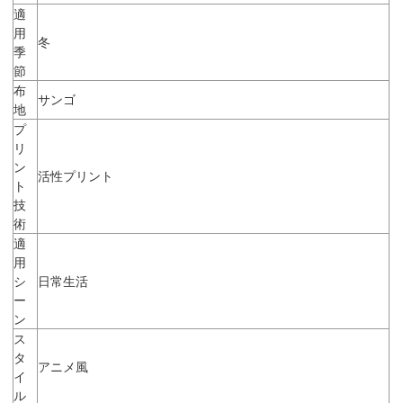
適
用
冬
季
節
布
サンゴ
地
プ
リ
ン
活性プリント
ト
技
術
適
用
シ
日常生活
ー
ン
ス
タ
アニメ風
イ
ル