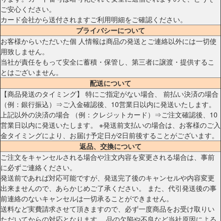
ご安心ください。
カード会社から送付されますご利用明細をご確認ください。
プライバシーについて
お客様からいただいた個 人情報は商品の発送とご連絡以外には一切使
用致しません。
当社が責任をもって安全に蓄積・保管し、第三者に譲渡・提供するこ
とはございません。
配送について
【商品発送のタイミング】 特にご指定がない場合、 前払い決済の場合
（例：銀行振込）⇒ご入金確認後、10営業日以内に発送いたします。
上記以外の決済の場合 （例：クレジットカード）⇒ご注文確認後、10
営業日以内に発送いたします。 ※発送前支払いの場合は、お客様のご入
金タイミングにより、お届け予定日が2日前後することがございます。
返品、交換について
ご注文をキャンセルされる場合や注文内容を変更される場合は、事前
に必ずご連絡ください。
発送前であれば対応可能ですが、発送完了後のキャンセルや内容変更
出来ませんので、あらかじめご了承ください。 また、代引発送後の事
前連絡のないキャンセルは一切承ることができません。
送料など実費請求させて頂きますので、必ず一度商品をお受け取りい
ただいてからの対応となります。 品の欠陥や不良など当社原因による