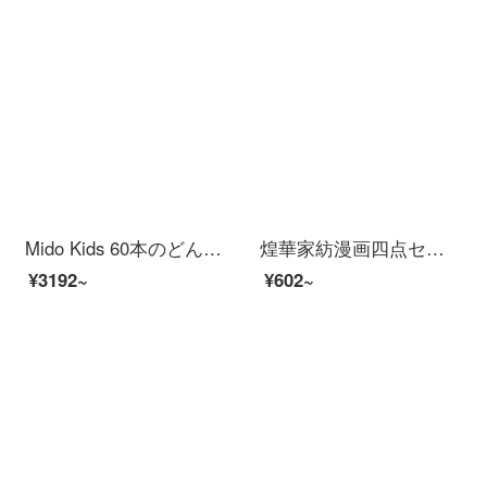
Mido Kids 60本のどんすの長い綿の4点セット1.2メートルの子供3点セットのベッドの笠の項の全綿のピンクのヒョウの1.5 mベッドの笠の金（4点セット）
煌華家紡漫画四点セット春秋シーツ布団セットベッド用品シングルダブルベッド学生寮三点布団カバー卓爾曼乳牛1.8 mベッド四点セット【布団カバー1.8*2.2 m】
¥3192~
¥602~