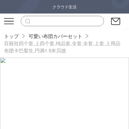
クラウド生活
トップ
可愛い布団カバーセット
百丽丝四个套,上四个套,纯品套,全套,全套,上套,上用品
布团卡巴梨生,円満1.5米贝德