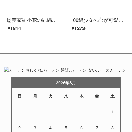
恩芙家紡小花の純綿ベッドの上に4つのセット100綿ins少女の心の王女のシーツのネットの赤い布団カバーL優雅な恋人の1.8 mベッド【シーツの種類の4つのセット】-200に適しています。×230の布団
100綿少女の心が可愛いです。純綿の子供用シーツ3点セットベッド用品森パーティー1.5 mシーツの4点セット（200×230布団に似合います。）
¥1814~
¥1273~
2026年8月
日
月
火
水
木
金
土
1
2
3
4
5
6
7
8