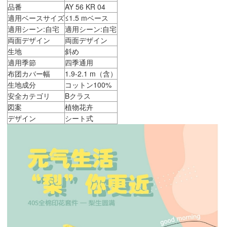
品番
AY 56 KR 04
適用ベースサイズ
≤1.5 mベース
適用シーン:自宅
適用シーン:自宅
両面デザイン
両面デザイン
生地
斜め
適用季節
四季通用
布团カバー幅
1.9-2.1 m（含）
生地成分
コットン100%
安全カテゴリ
Bクラス
図案
植物花卉
デザイン
シート式