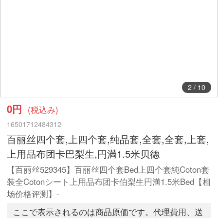
3
/
10
0円
(税込み)
16501712484312
百丽丝四个套,上四个套,纯品套,全套,全套,上套,
上用品布团卡巴梨生,円満1.5米贝德
【百丽丝529345】百丽丝四个套Bed上四个套純Coton套
装全Cotonシート上用品布团卡伯梨生円満1.5米Bed【相
场价格评测】-
ここで表示されるのは商品原価です。代理費用、送