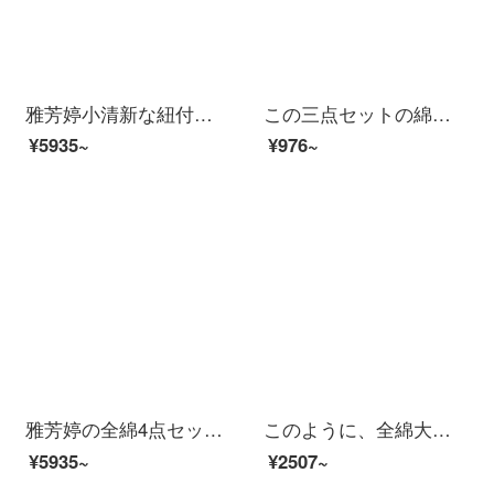
雅芳婷小清新な紐付けの布団カバー1.8 m可愛い綿のシーツカートゥーン四点セットのダブル1.8 mシーツP 7908ベッド笠セット（四枚）1.8メートル（6フィート）のベッド
この三点セットの綿シンプルな格子シーツ布団カバー学生寮0.9 mベッド漫画プリントストライプの純綿布団カバー3点セットのシングル1.2 mベッド用品のセットは全部青いチェックの三点セットの0.9 mベッド【布団カバー＋シーツ＋枕カバー】
¥5935~
¥976~
雅芳婷の全綿4点セットのカートンプリントの紐付け布団セット2人布団セット1.8 m両面布団シーツシーツの寝具P 7906ベッドカバー（紐付けタイプ）1.5 m(5フィート)ベッド
このように、全綿大版のプリント漫画の生態系研磨毛四点セットの純綿結婚祝いのかわいいカップルのベッド用品のシーツの布団カバーが1.8メートル/2メートルのベッドセットになっています。愛A情鳥2.0メートルのベッド/四点セット/布団カバーが220*240 cmです。
¥5935~
¥2507~