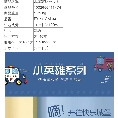
商品名称
水星家紡セット
商品番号
10026664114741
商品重量
1.75 kg
品番
RY 51 GM 04
生地成分
コットン100%
生地
斜め
生地本数
31-40本
適用ベースサイズ
≤1.5 mベース
デザイン
シート式