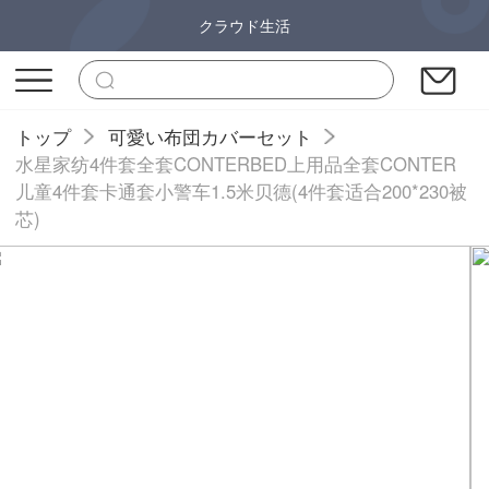
クラウド生活
トップ
可愛い布団カバーセット
水星家纺4件套全套CONTERBED上用品全套CONTER
儿童4件套卡通套小警车1.5米贝德(4件套适合200*230被
芯)