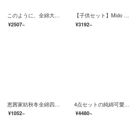
このように、全綿大版のプリント漫画の生態系研磨毛四点セットの純綿結婚祝いのかわいいカップルのベッド用品のシーツの布団カバーが1.8メートル/2メートルのベッドセットになっています。愛A情鳥2.0メートルのベッド/四点セット/布団カバーが220*240 cmです。
【子供セット】Mido Kids 100本の綿純綿子供4点セットの磨毛ベッド用品シーツの虹点々カラー1.2/1.35 mベッドシーツ(3点セット)
¥2507~
¥3192~
恵茜家紡秋冬全綿四点セットベッド用品四セット純綿斜紋四点セット全綿ベッド用品セット全綿三点セット学生寮布団カバーベッド付き甘美女子供1.8 mベッド適用（2*2.3 m布団カバー）四点セット
4点セットの純綿可愛い娘の部屋ins立体刺繍漫画青少年布団カバー綿水洗綿シーツ女の子子供部屋家庭用ベッド用品Do熊シーツの1.5 mベッド【布団カバー200 x 230 cm】
¥1052~
¥4480~