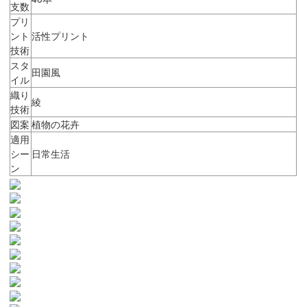
支数
プリ
ント
活性プリント
技術
スタ
田園風
イル
織り
綾
技術
図案
植物の花卉
適用
シー
日常生活
ン