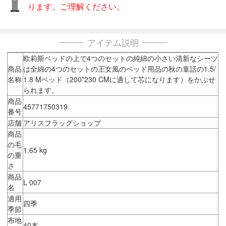
ります。ご理解ください。
アイテム説明
欧莉斯ベッドの上で4つのセットの純綿の小さい清新なシーツ
商品
は全綿の4つのセットの王女風のベッド用品の秋の童話の1.5/
名称
1.8 Mベッド（200*230 CMに適して芯になります）をかぶせ
られます。
商品
45771750319
番号
店舗
アリスフラッグショップ
商品
の毛
1.65 kg
の重
さ
商品
L 007
名
適用
四季
季節
布地
40本