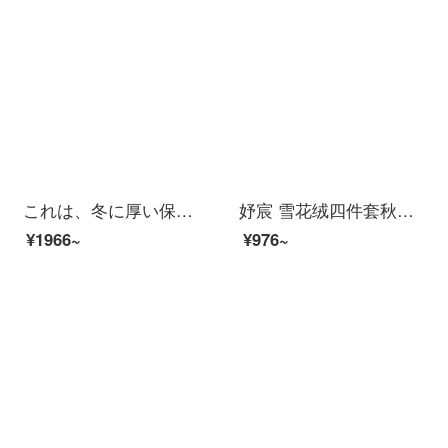
これは、冬に厚い保温性を持つ子羊绒の4つのセットの大版アニメ布団カバーのシーツ1.8ダブルベッドの1.2 mシングル3つのセットの水晶の絨毯サンフランネルの冬のウサギの赤ちゃん-青1.8メートルのベッド/4つのセット/布団カバーの200*230 CM
妤宸 雪花绒四件套秋冬保暖珊瑚绒加厚双面法兰绒床品套件卡通绒被套床单被罩1.2米床笠款三件套 大菠萝-加厚法兰绒 1.2M床单式/三件套/被套150*200CM
¥1966~
¥976~