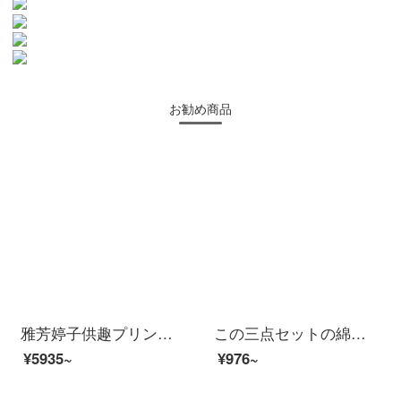
お勧め商品
雅芳婷子供趣プリンセス漫画風ハローキティの全綿ベッドには、純綿1.8 mベッドハローキティP 7208布団袋のベッドカバー（4枚）1.5 m（5フィート）のベッドがあります。
この三点セットの綿シンプルな格子シーツ布団カバー学生寮0.9 mベッド漫画プリントストライプの純綿布団カバー3点セットのシングル1.2 mベッド用品のセットは全部青いチェックの三点セットの0.9 mベッド【布団カバー＋シーツ＋枕カバー】
¥5935~
¥976~