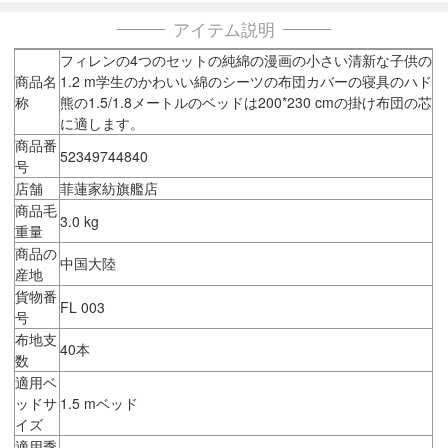
アイテム説明
フィレンの4つのセットの純綿の漫画の小さい清新な子供の
商品名
1.2 m学生のかわいい綿のシーツの布団カバーの寝具のハド
称
熊の1.5/1.8メートルのベッドは200*230 cmの掛け布団の芯
に適します。
商品番
52349744840
号
店舗
菲蓮家紡旗艦店
商品毛
3.0 kg
重量
商品の
中国大陸
産地
貨物番
FL 003
号
布地支
40本
数
適用ベ
ッドサ
1.5 mベッド
イズ
適用季