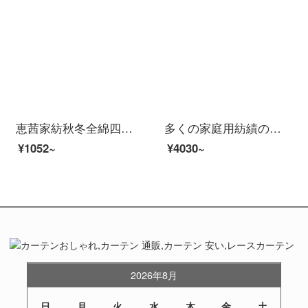
恵茜家紡秋冬全綿四点セットベッド用品四セット純綿斜紋四点セット全綿ベッド用品セット全綿三点セット学生寮布団カバーベッド付き甘美女子供1.8 mベッド適用（2*2.3 m布団カバー）四点セット
多くの家庭用紡績の綿セットが好きです。ブラウン熊アニメ子供四点セットの純綿ベッド用品二人掛けのシーツカバーが可尼兎1.5 mベッド（四点セット）に出会いました。
¥1052~
¥4030~
2026年8月
日
月
火
水
木
金
土