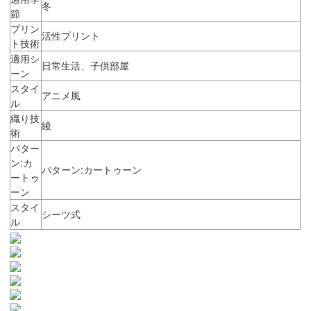
冬
節
プリン
活性プリント
ト技術
適用シ
日常生活、子供部屋
ーン
スタイ
アニメ風
ル
織り技
綾
術
パター
ン:カ
パターン:カートゥーン
ートゥ
ーン
スタイ
シーツ式
ル