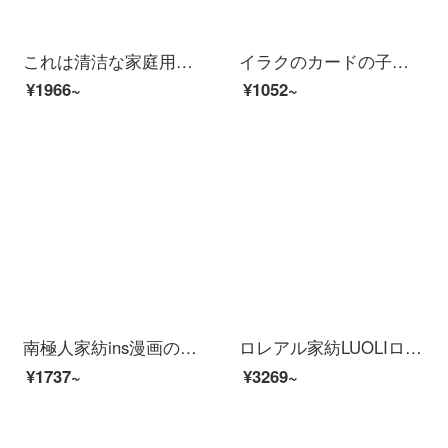
これは清洁な家庭用纺ぎ氷丝プリントの四点セットです。韓国版の王女風レース布団セットのシーツとベッド用品のダブルベッドセット1.8メートルのシーツのセットです。
イラクのカードの子供の4つのセットの男の子の女の子の漫画の3/4件のセットの学生の寮のシングルベッドの1.2/1.5/1.8メートルのすり毛布団カバーのシーツがかわいくて、1.8メートルのベッドの4つのセット(布団カバーの200*230)
¥1966~
¥1052~
南極人家紡ins漫画の新疆綿の純綿のベッドの上で4つのセットの100の綿の子供のシーツの布団カバーの王女の風のベッドの品物のセットの3つのセットの恬趣のイチゴH【100%の綿】1.8 m【ベッドの種類の4つのセット】は200 x 230 cmの布団に適します。
ロレアル家紡LUOLIロレアル子供4点セット純綿子供漫画全綿セット可愛いシーツカバー布団布団布団布団布団布団布団布団布団布団布団布団布団布団布団布団布団布団布団布団布団布団布団布団布団布団布団布団布団布団布団布団布団布団セットベッド用品楽しい車1.2 mベッド...
¥1737~
¥3269~