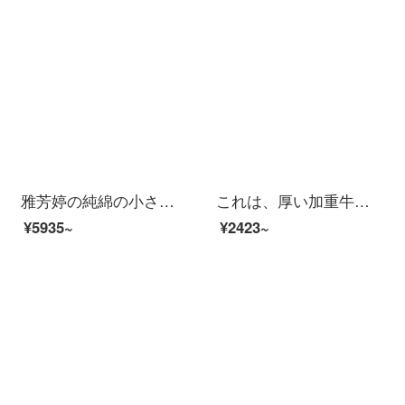
雅芳婷の純綿の小さい清新な漫画のベッドの上で4つのセットの綿のベッドの笠のシーツは縄の金のセットのベッドの品物の布団カバーP 7904布団袋のベッドの笠のスーツ（4つのセット）の1.8 m（6フィート）のベッドを縛ります
これは、厚い加重牛乳の絨毯の4点セットの高さと重さの冬のシーツにサンゴの絨毯の寝具をセットしたフランネルの刺繍セットの1.5/1.8メートルのダブルベッドのスペントン-灰1.8メートルのベッド/ベッドのカバーの4点セット/布団カバーの200*230 cm
¥5935~
¥2423~