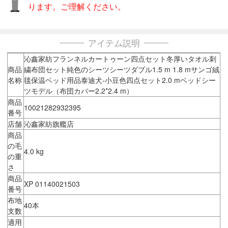
ります。ご理解ください。
アイテム説明
沁鑫家紡フランネルカートゥーン四点セット冬厚いタオル刺
商品
繍布団セット純色のシーツシーツダブル1.5 m 1.8 mサンゴ絨
名称
毯保温ベッド用品泰迪犬-小豆色四点セット2.0 mベッドシー
ツモデル（布団カバー2.2*2.4 m）
商品
10021282932395
番号
店舗
沁鑫家紡旗艦店
商品
の毛
4.0 kg
の重
さ
商品
XP 01140021503
番号
布地
40本
支数
適用