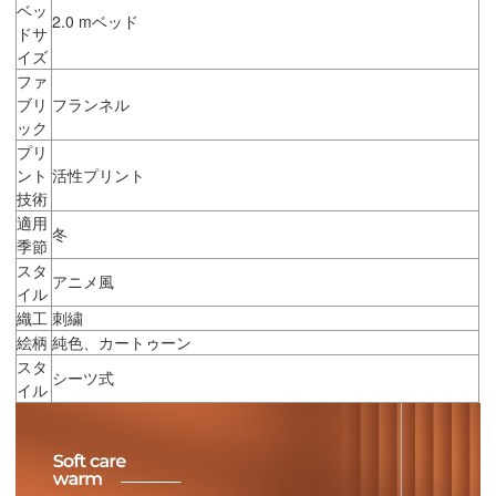
ベッ
2.0 mベッド
ドサ
イズ
ファ
ブリ
フランネル
ック
プリ
ント
活性プリント
技術
適用
冬
季節
スタ
アニメ風
イル
織工
刺繍
絵柄
純色、カートゥーン
スタ
シーツ式
イル