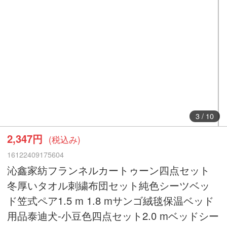
3
/
10
2,347円
(税込み)
16122409175604
沁鑫家紡フランネルカートゥーン四点セット
冬厚いタオル刺繍布団セット純色シーツベッ
ド笠式ペア1.5 m 1.8 mサンゴ絨毯保温ベッド
用品泰迪犬-小豆色四点セット2.0 mベッドシー