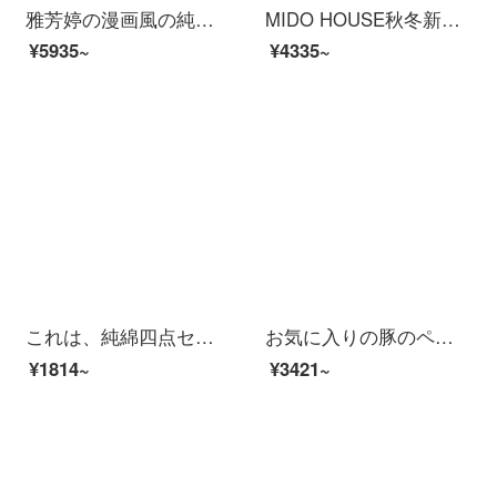
雅芳婷の漫画風の純綿のベッドの上で4つのセットのケイティの猫のアニメ・漫画の全綿のシーツの布団カバー4つのセットの縄の金71303シーツの3つのセット（縄を縛って進級する版）の1.2メートル
MIDO HOUSE秋冬新商品100本の長い綿糸の毛の漫画の子供の3/4件のセットの全綿の純綿-ぼうっとしています萌小アライグマの1.5 mのベッドの笠の項(4件のセット)
¥5935~
¥4335~
これは、純綿四点セットのアニメ全綿三点セットで、1.2 mシングルベッドシーツセットins小清新ベッド用品4点セットの仙本娜1.5 mベッド/ベッドケース4点セット/布団カバー200*230 CMです。
お気に入りの豚のペジ3/4点セットの純綿子供用アニメかわいい全綿セットシーツ布団セット-子豚のペジ運動会1.8メートルシーツ4点セット
¥1814~
¥3421~