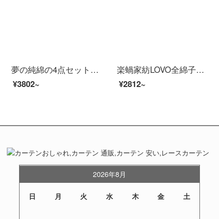
夢の純綿の4点セットのシーツ学生寮の児童の部屋の純綿の柔軟な漫画のかわいいベッドの品物の布団セットの1家の主人の1.5メートルのベッド（200*230 cm）の4件のセット
楽蝸家紡LOVO全綿子供用ベッドの上に4点セットのアヒルの漫画シーツ布団カバー枕カバー羅莱生活製品の新しい一日220*240 cm
¥3802~
¥2812~
2026年8月
日
月
火
水
木
金
土