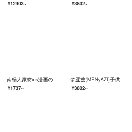
¥12403~
¥3802~
南極人家紡ins漫画の新疆綿の純綿のベッドの上で4つのセットの100の綿の子供のシーツの布団カバーの王女の風のベッドの品物のセットの3つのセットの恬趣のイチゴH【100%の綿】1.8 m【ベッドの種類の4つのセット】は200 x 230 cmの布団に適します。
梦亚兹(MENyAZI)子供用ベッド用品纯绵四点セットキャラクターの女の子のお姫様風子供部屋60本のロングウール布団カバーのベッド笠恐竜の図案芳華-ピンク1.5 mベッド/四点セットのシーツ/適用200*230芯
¥1737~
¥3802~