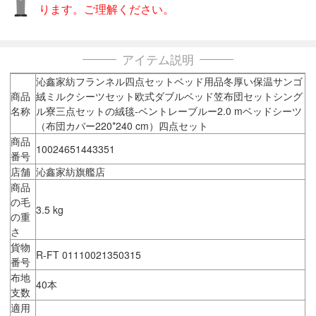
ります。ご理解ください。
アイテム説明
沁鑫家紡フランネル四点セットベッド用品冬厚い保温サンゴ
商品
絨ミルクシーツセット欧式ダブルベッド笠布団セットシング
名称
ル寮三点セットの絨毯-ベントレーブルー2.0 mベッドシーツ
（布団カバー220*240 cm）四点セット
商品
10024651443351
番号
店舗
沁鑫家紡旗艦店
商品
の毛
3.5 kg
の重
さ
貨物
R-FT 01110021350315
番号
布地
40本
支数
適用