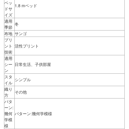
ベッ
1.8 mベッド
ドサ
イズ
適用
冬
季節
布地
サンゴ
プリ
ント
活性プリント
技術
適用
シー
日常生活、子供部屋
ン
スタ
シンプル
イル
織り
その他
方
パタ
ーン:
幾何
パターン:幾何学模様
学模
様