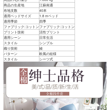
商品の生産地
江蘇南通
布地支数
40本
適用ベッドサイズ
1.8 mベッド
適用季節
四季
ファブリック:コットン
ファブリック:コットン
プリント技術
活性プリント
適用シーン
日常生活
スタイル
シンプル
織り技術
綾
パターン
欧風の紋様
スタイル
シーツ式