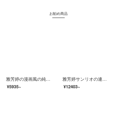
お勧め商品
雅芳婷の漫画風の純綿のベッドの上で4つのセットのケイティの猫のアニメ・漫画の全綿のシーツの布団カバー4つのセットの縄の金71303シーツの3つのセット（縄を縛って進級する版）の1.2メートル
雅芳婷サンリオの連続心は四五件のセットを掛けて、薄い被芯の漫画のシーツをくわえます。シーツの布団の全綿の寝具の正式版パチャ犬の家庭用紡績品7525-寝る錦の袋の五件のセット(連心は掛けます)1.8メートル(6フィート)のベッド
¥5935~
¥12403~