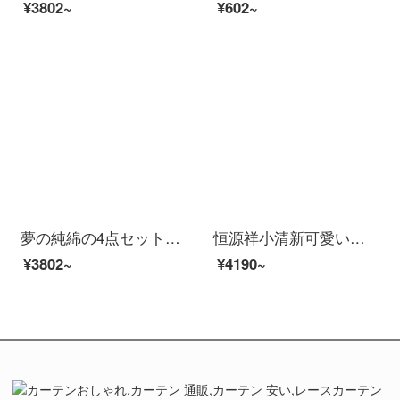
¥3802~
¥602~
夢の純綿の4点セットのシーツ学生寮の児童の部屋の純綿の柔軟な漫画のかわいいベッドの品物の布団セットの1家の主人の1.5メートルのベッド（200*230 cm）の4件のセット
恒源祥小清新可愛い漫画子供四点セット純綿の女の子ins風のベッド用品少女可愛いイチゴアイス布団カバー水緑のシーツの四点セット1.8 m(6フィート)ベッド
¥3802~
¥4190~