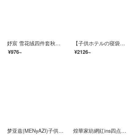
妤宸 雪花绒四件套秋冬保暖珊瑚绒加厚双面法兰绒床品套件卡通绒被套床单被罩1.2米床笠款三件套 大菠萝-加厚法兰绒 1.2M床单式/三件套/被套150*200CM
【子供ホテルの寝袋】MIDO HOUSE銘は全部家庭子供用の純綿ホテルです。汚れた寝袋を挟んで、超軽くて持ち運びに便利です。旅行者の睡眠宝庫掘削機160*210 cmに蹴られました。
¥976~
¥2126~
梦亚兹(MENyAZI)子供用ベッド用品纯绵四点セットキャラクターの女の子のお姫様風子供部屋60本のロングウール布団カバーのベッド笠恐竜の図案芳華-ピンク1.5 mベッド/四点セットのシーツ/適用200*230芯
煌華家紡網紅ins四点セット春秋1.5 m 1.8 m 1.2シーツ布団セットベッド用品シングルダブルベッド学生三件寮4卓爾曼酷玩字母1.8 mベッド四点セット【布団カバー1.8*2.2 m】