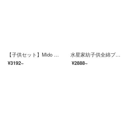
【子供セット】Mido Kids 100本の綿純綿子供4点セットの磨毛ベッド用品シーツの虹点々カラー1.2/1.35 mベッドシーツ(3点セット)
水星家紡子供全綿プリント3/4点セットの純綿アニメセット男子子供布団カバーシーツベッド用品小海船1.5 mベッド（200*230芯に適応）
¥3192~
¥2888~