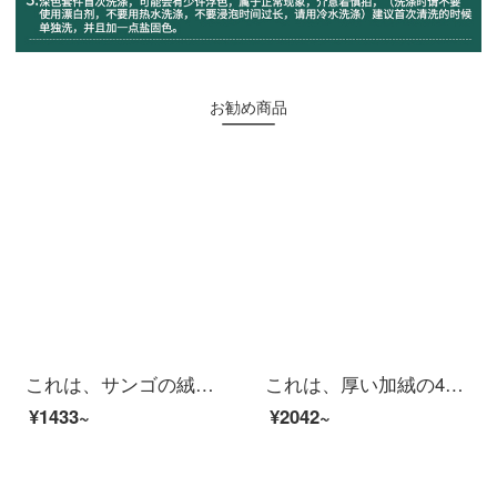
お勧め商品
これは、サンゴの絨毯の4点セットの研磨布団カバーが厚い保温シーツフランネルの寝具綿加絨布団カバーが冬季1.2メートルの3点セット1.8メートルのベッド笠4点セットのグリーンブール1.8メートルのベッド/シーツの4点セット【布団カバー200*230 CM】
これは、厚い加絨の4点セットの高重量レースのミルキーの冬のシーツにサンゴの絨毯の寝具をセットしたフランネルの少女風セットの1.5/1.8メートルダブルベッドの多彩な格-ピンクの2.0メートルベッド/シーツの4点セット/布団カバーの220*240 cm
¥1433~
¥2042~