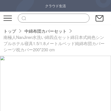
クラウド生活
トップ
中綿布団カバーセット
南極人NanJiren水洗い綿四点セット綿日本式純色シン
プルホテル寝具1.5/1.8メートルベッド純綿布団カバー
シーツ枕カバー200*230 cm