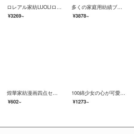
ロレアル家紡LUOLIロレアル子供4点セット純綿子供漫画全綿セット可愛いシーツカバー布団布団布団布団布団布団布団布団布団布団布団布団布団布団布団布団布団布団布団布団布団布団布団布団布団布団布団布団布団布団布団布団布団布団セットベッド用品楽しい車1.2 mベッド...
多くの家庭用紡績ブラウン熊連名アニメ四点セットの純綿ベッドシーツが好きです。可愛い日に1.5 mベッドがセットされています。
¥3269~
¥3878~
煌華家紡漫画四点セット春秋シーツ布団セットベッド用品シングルダブルベッド学生寮三点布団カバー卓爾曼乳牛1.8 mベッド四点セット【布団カバー1.8*2.2 m】
100綿少女の心が可愛いです。純綿の子供用シーツ3点セットベッド用品森パーティー1.5 mシーツの4点セット（200×230布団に似合います。）
¥602~
¥1273~