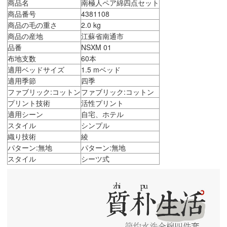
商品名
南極人ペア綿四点セット
商品番号
4381108
商品の毛の重さ
2.0 kg
商品の産地
江蘇省南通市
品番
NSXM 01
布地支数
60本
適用ベッドサイズ
1.5 mベッド
適用季節
四季
ファブリック:コットン
ファブリック:コットン
プリント技術
活性プリント
適用シーン
自宅、ホテル
スタイル
シンプル
織り技術
綾
パターン:無地
パターン:無地
スタイル
シーツ式