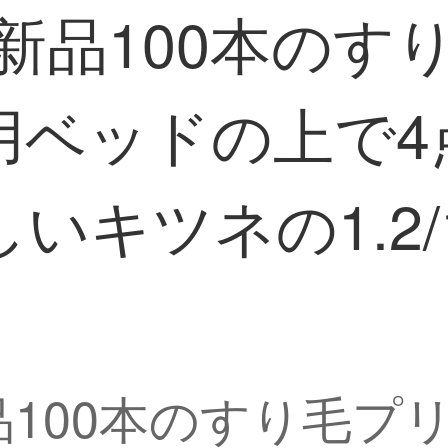
s秋冬新品100本の
用ベッドの上で4
キツネの1.2/1
冬新品100本のすり毛