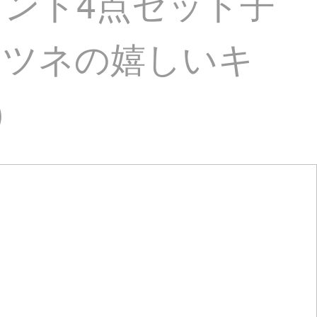
プリント4点セット子
キツネの嬉しいキ
)