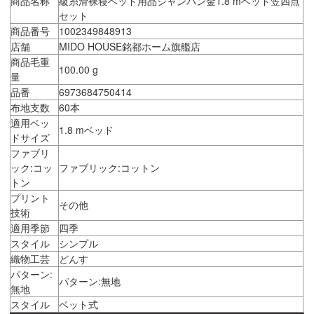
商品名称
級糸滑裸寝ベッド用品シャンパン金1.8 mベッド笠四点
セット
商品番号
1002349848913
店舗
MIDO HOUSE銘都ホーム旗艦店
商品毛重
100.00 g
量
品番
6973684750414
布地支数
60本
適用ベッ
1.8 mベッド
ドサイズ
ファブリ
ック:コッ
ファブリック:コットン
トン
プリント
その他
技術
適用季節
四季
スタイル
シンプル
織物工芸
どんす
パターン:
パターン:無地
無地
スタイル
ベット式