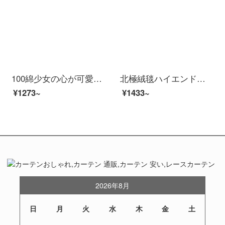
100綿少女の心が可愛いです。純綿の子供用シーツ3点セットベッド用品森パーティー1.5 mシーツの4点セット（200×230布団に似合います。）
北極絨毯ハイエンド品質2021新型毛磨きシーツ四点セット子供用アニメ布団カバー可愛い小中学生寮三点セットKT猫リンリン安逸トランペット3点（1.0-1.2ベッドに適しています）
¥1273~
¥1433~
2026年8月
日
月
火
水
木
金
土