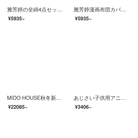
雅芳婷の全綿4点セットのカートンプリントの紐付け布団セット2人布団セット1.8 m両面布団シーツシーツの寝具P 7906ベッドカバー（紐付けタイプ）1.5 m(5フィート)ベッド
雅芳婷漫画布団カバー子供趣味のシーツ純綿布団布団カバー綿布団ダブル1.8 mベッド用品縛縄の両面プリント布団家紡p 7907-シーツ四点セット(紐を縛る)1.5 m(5フィート)ベッド
¥5935~
¥5935~
MIDO HOUSE秋冬新品160本の馬と綿四点セットの純色高級糸滑り裸寝床用品シャンパン金1.8 mベッドカバー四点セット
あじさい子供用アニメ綿ベッドの上に綿の可愛いシーツ4点セット布団カバーベッドと寮の3点セット夏4可愛いアヒル黄1.5 mベッド【シーツの4点セット】
¥22085~
¥3406~