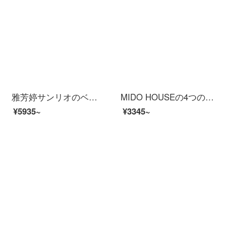
雅芳婷サンリオのベッド用品アニメ全綿四点セットピンク子供の紐付けシーツピンクのベッドカバー可愛い布団カバーP 7526-ベッド笠四点セット(紐付け)1.8メートル(6フィート)ベッド
MIDO HOUSEの4つのセットの純綿の60本のすり毛のベッドの笠のシーツの寝具の1.5/1.8メートルのベッドの粉の霧の色の1.8メートルのベッドの寝具の4つのセット
¥5935~
¥3345~